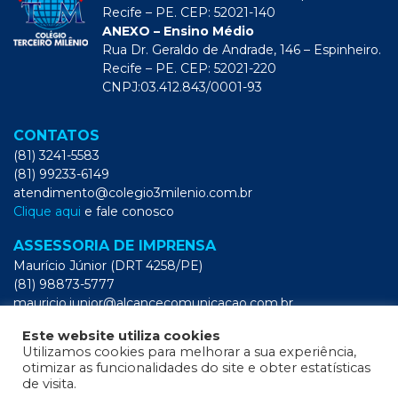
Recife – PE. CEP: 52021-140
ANEXO – Ensino Médio
Rua Dr. Geraldo de Andrade, 146 – Espinheiro.
Recife – PE. CEP: 52021-220
CNPJ:03.412.843/0001-93
CONTATOS
(81) 3241-5583
(81) 99233-6149
atendimento@colegio3milenio.com.br
Clique aqui
e fale conosco
ASSESSORIA DE IMPRENSA
Maurício Júnior (DRT 4258/PE)
(81) 98873-5777
mauricio.junior@alcancecomunicacao.com.br
Este website utiliza cookies
REDES SOCIAIS
Utilizamos cookies para melhorar a sua experiência,
otimizar as funcionalidades do site e obter estatísticas
de visita.