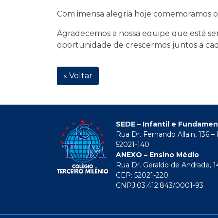
Com imensa alegria hoje comemoramos o 23
Agradecemos a nossa equipe que está sem
oportunidade de crescermos juntos a cad
« Voltar
SEDE – Infantil e Fundamen
Rua Dr. Fernando Allain, 136 –
52021-140
ANEXO – Ensino Médio
Rua Dr. Geraldo de Andrade, 14
CEP: 52021-220
CNPJ:03.412.843/0001-93