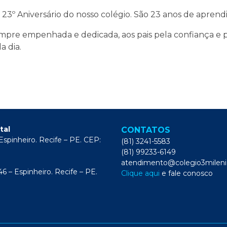
º Aniversário do nosso colégio. São 23 anos de aprendiz
pre empenhada e dedicada, aos pais pela confiança e p
a dia.
tal
CONTATOS
 Espinheiro. Recife – PE. CEP:
(81) 3241-5583
(81) 99233-6149
atendimento@colegio3mileni
6 – Espinheiro. Recife – PE.
Clique aqui
e fale conosco