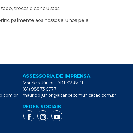
ado, trocas e conquistas.
rincipalmente aos nossos alunos pela
ASSESSORIA DE IMPRENSA
Maurício Júnior (DRT 4258/PE)
(81) 98873-5777
o.com.br
mauricio.junior@alcancecomunicacao.com.br
REDES SOCIAIS