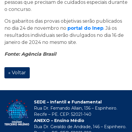
pessoas que precisam de cuidados especiais durante
o concurso.
Os gabaritos das provas objetivas serão publicados
no dia 24 de novembro no
portal do Inep
. Já os
resultados individuais serão divulgados no dia 16 de
janeiro de 2024 no mesmo site.
Fonte: Agência Brasil
« Voltar
SEDE – Infantil e Fundamental
Rua Dr. Fernando Allain, 136 – Espinheiro.
Recife – PE. CEP: 52021-140
ANEXO – Ensino Médio
Rua Dr. Geraldo de Andrade, 146 – Espinheiro.